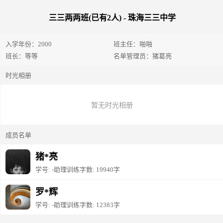
三三两两班(已有
2
人) - 珠海三三中学
入学年份：
2000
班主任：
啪啪
班长：
等等
名单管理员：
猪葛亮
时光相册
暂无时光相册
成员名单
猪*亮
学号: -
助理训练字数: 19940字
罗*辉
学号: -
助理训练字数: 12383字