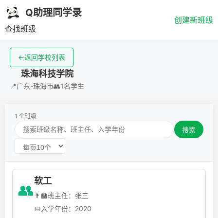
Q助理同学录
创建新班级
查找班级
←
返回学校列表
珠海科技学院
📍
广东-珠海市
👥
1名学生
1 个班级
搜索
软工
👥
👨‍🏫
班主任：张三
📅
入学年份：2020