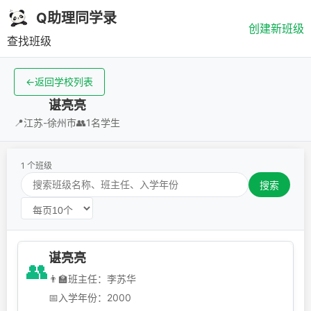
Q助理同学录
创建新班级
查找班级
←
返回学校列表
谌亮亮
📍
江苏-徐州市
👥
1名学生
1 个班级
搜索
谌亮亮
👥
👨‍🏫
班主任：李苏华
📅
入学年份：2000