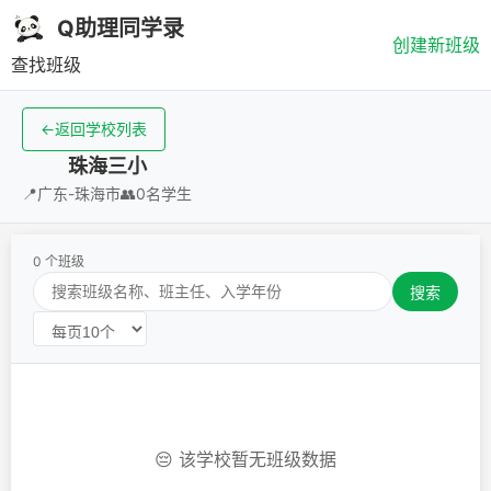
Q助理同学录
创建新班级
查找班级
←
返回学校列表
珠海三小
📍
广东-珠海市
👥
0名学生
0 个班级
搜索
😔 该学校暂无班级数据