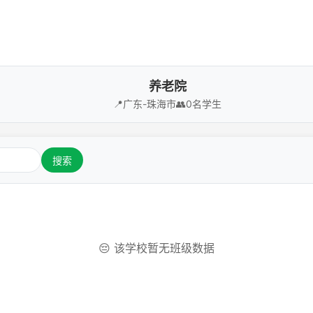
养老院
📍
广东-珠海市
👥
0名学生
搜索
😔 该学校暂无班级数据